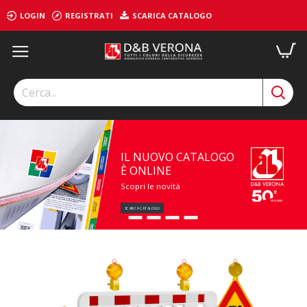
D.
LOGIN
REGISTRATI
SCARICA CATALOGO
&
B.
Verona
S.r.l.
IL NUOVO CATALOGO
È ONLINE
Scopri le novità
SCARICA CATALOGO